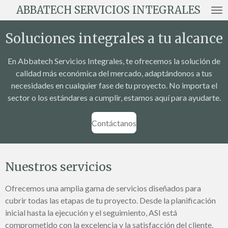
ABBATECH SERVICIOS INTEGRALES
Ir
al
Soluciones integrales a tu alcance
contenido
principal
En Abbatech Servicios Integrales, te ofrecemos la solución de
calidad más económica del mercado, adaptándonos a tus
necesidades en cualquier fase de tu proyecto. No importa el
sector o los estándares a cumplir, estamos aquí para ayudarte.
Contáctanos
Nuestros servicios
Ofrecemos una amplia gama de servicios diseñados para
cubrir todas las etapas de tu proyecto. Desde la planificación
inicial hasta la ejecución y el seguimiento, ASI está
comprometido con la excelencia y la satisfacción del cliente.